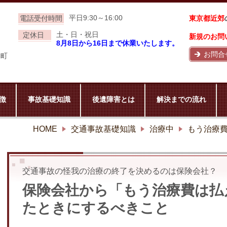
平日9:30～16:00
電話受付時間
東京都近郊
土・日・祝日
定休日
新規のお問
8月8日から16日まで休業いたします。
お問合
麹町
徴
事故基礎知識
後遺障害とは
解決までの流れ
HOME
交通事故基礎知識
治療中
もう治療
交通事故の怪我の治療の終了を決めるのは保険会社？
保険会社から「もう治療費は払
たときにするべきこと