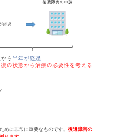
グ
ために非常に重要なものです。
後遺障害の
減ります
。